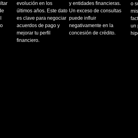
ltar
evolución en los
y entidades financieras.
o s
de
últimos años. Este dato
Un exceso de consultas
mi
l
es clave para negociar
puede influir
fac
 o
acuerdos de pago y
negativamente en la
un 
mejorar tu perfil
concesión de crédito.
hip
financiero.