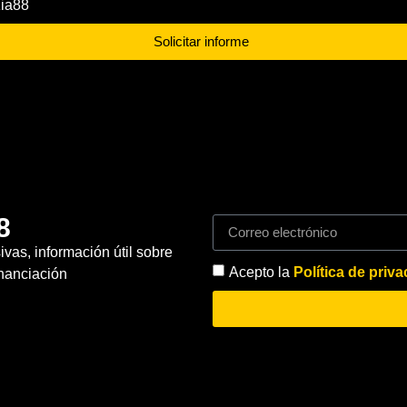
ia88
Solicitar informe
8
vas, información útil sobre
Acepto la
Política de priv
inanciación