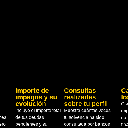
Importe de
Consultas
Ca
impagos y su
realizadas
l
evolución
sobre tu perfil
Cla
Incluye el importe total
Muestra cuántas veces
im
nes
de tus deudas
tu solvencia ha sido
nat
ero
pendientes y su
consultada por bancos
fin