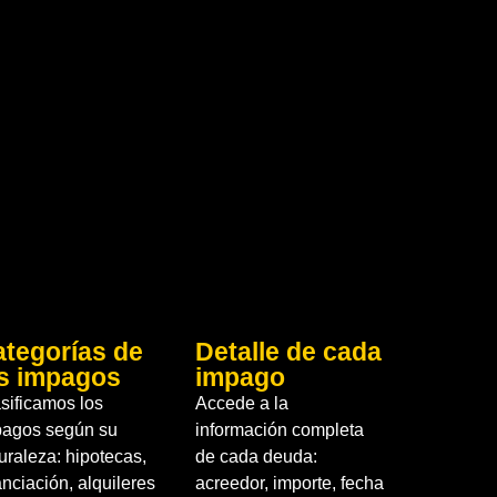
tegorías de
Detalle de cada
os impagos
impago
sificamos los
Accede a la
pagos según su
información completa
uraleza: hipotecas,
de cada deuda:
anciación, alquileres
acreedor, importe, fecha